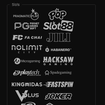
Slots