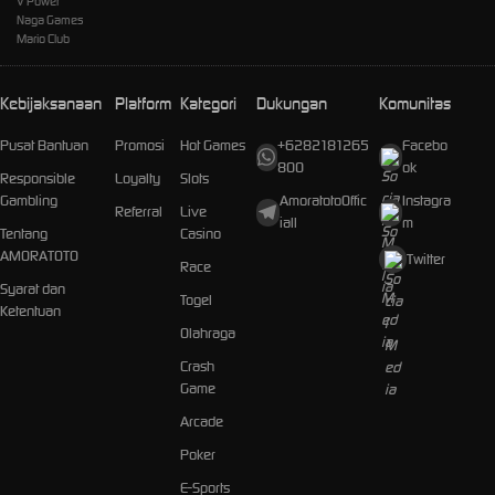
V Power
Naga Games
Mario Club
Kebijaksanaan
Platform
Kategori
Dukungan
Komunitas
Pusat Bantuan
Promosi
Hot Games
+6282181265
Facebo
800
ok
Responsible
Loyalty
Slots
Gambling
AmoratotoOffic
Instagra
Referral
Live
iall
m
Tentang
Casino
AMORATOTO
Twitter
Race
Syarat dan
Togel
Ketentuan
Olahraga
Crash
Game
Arcade
Poker
E-Sports