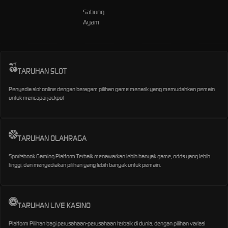
Sabung
Ayam
TARUHAN SLOT
Penyedia slot online dengan beragam pilihan game menarik yang memudahkan pemain
untuk mencapai jackpot
TARUHAN OLAHRAGA
Sportsbook Gaming Platform Terbaik menawarkan lebih banyak game, odds yang lebih
tinggi, dan menyediakan pilihan yang lebih banyak untuk pemain.
TARUHAN LIVE KASINO
Platform Pilihan bagi perusahaan-perusahaan terbaik di dunia, dengan pilihan variasi