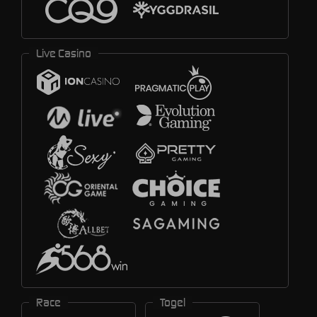
Live Casino
Race
Togel