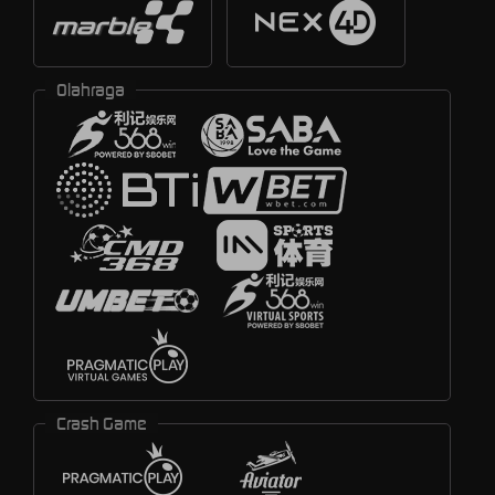
Olahraga
Crash Game