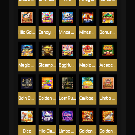
Hilo Gold Rush
Candy Mines
Mines Soccer
Mines Classic
Bonus Bingo
Magic Bingo
Steampunk
EggHunt Bingo
Maple Bingo
Arcade Bingo
Odin Bingo
Golden Bingo
Lost Ruins
Caribbean Bingo
Limbo Gold Rush
Dice
Hilo Classic
Limbo Neon
Golden Fortunes
Golden Horse Riches