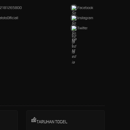
2181265800
Facebook
otoOfficiall
Instagram
Twitter
TARUHAN TOGEL