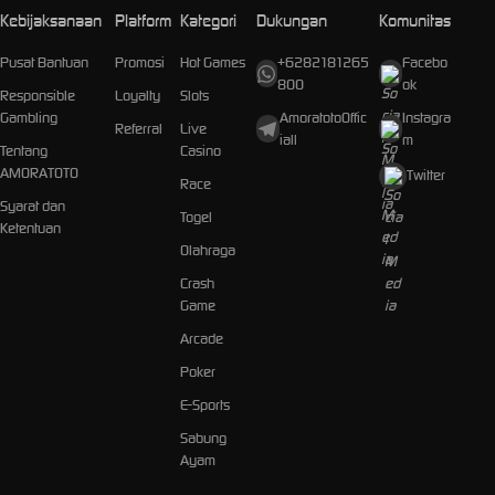
Kebijaksanaan
Platform
Kategori
Dukungan
Komunitas
Pusat Bantuan
Promosi
Hot Games
+6282181265
Facebo
800
ok
Responsible
Loyalty
Slots
Gambling
AmoratotoOffic
Instagra
Referral
Live
iall
m
Tentang
Casino
AMORATOTO
Twitter
Race
Syarat dan
Togel
Ketentuan
Olahraga
Crash
Game
Arcade
Poker
E-Sports
Sabung
Ayam