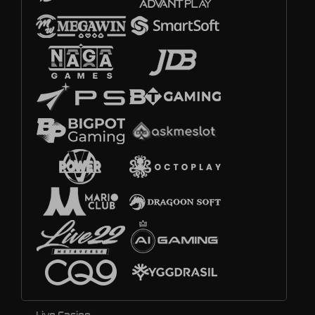
Live Casino