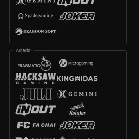
Arcade