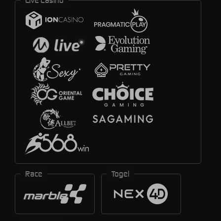
Race
Togel