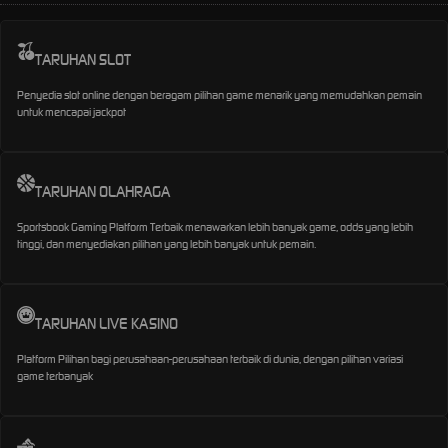
TARUHAN SLOT
Penyedia slot online dengan beragam pilihan game menarik yang memudahkan pemain
untuk mencapai jackpot
TARUHAN OLAHRAGA
Sportsbook Gaming Platform Terbaik menawarkan lebih banyak game, odds yang lebih
tinggi, dan menyediakan pilihan yang lebih banyak untuk pemain.
TARUHAN LIVE KASINO
Platform Pilihan bagi perusahaan-perusahaan terbaik di dunia, dengan pilihan variasi
game terbanyak