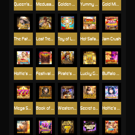
Queen's Bow
Medusa’s Blessing
Golden Kitty
Yummy Kitchen
Gold Mine Rush
The Fates of Sisters
Lost Treasure
Toy of Legend
Hot Safari Run
Jam Crush
Hottie’s Vacation
Festival of the Dead
Pirate's Treasure
Lucky Goldbar
Buffalo Begins
Mega Sevens
Book of Pharaoh
Western Sherrif
Secret of Goddess
Hottie’s Paradise