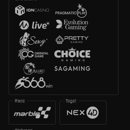
Race
Togel