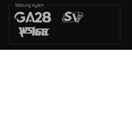
Sabung Ayam