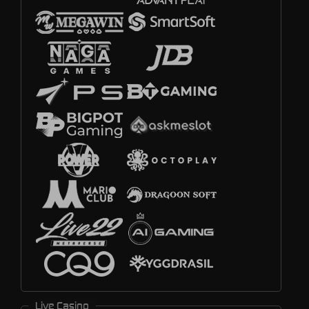
Live Casino