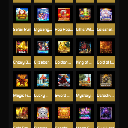
Safari Run
BigBang Spin
Pop Popcorns
Little Witch's Fortune
Celestial Goddess
Cherry Bell
Elizabeth Lab
Golden Panda
King of Pig
Gold of the King
Magic Fire
Lucky Waterfalls
Sword Master
Mystery Wind
Detective’s Dream