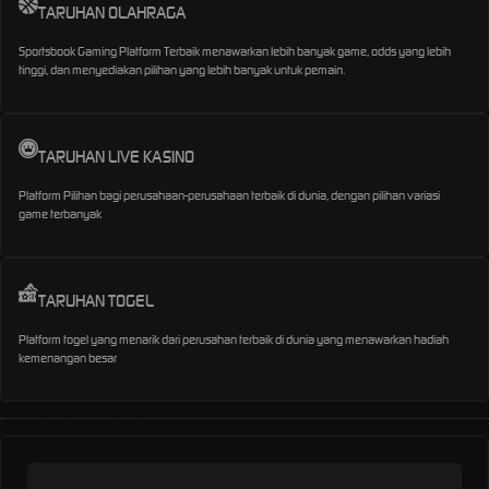
TARUHAN OLAHRAGA
Sportsbook Gaming Platform Terbaik menawarkan lebih banyak game, odds yang lebih
tinggi, dan menyediakan pilihan yang lebih banyak untuk pemain.
TARUHAN LIVE KASINO
Platform Pilihan bagi perusahaan-perusahaan terbaik di dunia, dengan pilihan variasi
game terbanyak
TARUHAN TOGEL
Platform togel yang menarik dari perusahan terbaik di dunia yang menawarkan hadiah
kemenangan besar