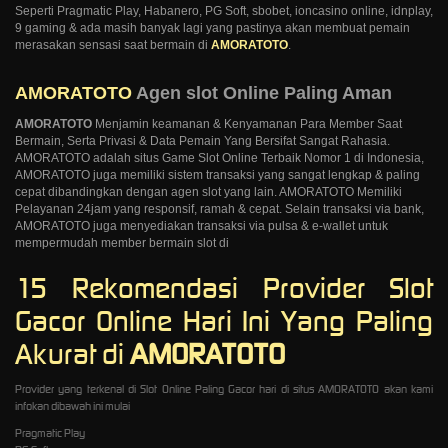
Seperti Pragmatic Play, Habanero, PG Soft, sbobet, ioncasino online, idnplay,
9 gaming & ada masih banyak lagi yang pastinya akan membuat pemain
merasakan sensasi saat bermain di
AMORATOTO
.
AMORATOTO
Agen slot Online Paling Aman
AMORATOTO
Menjamin keamanan & Kenyamanan Para Member Saat
Bermain, Serta Privasi & Data Pemain Yang Bersifat Sangat Rahasia.
AMORATOTO adalah situs Game Slot Online Terbaik Nomor 1 di Indonesia,
AMORATOTO juga memiliki sistem transaksi yang sangat lengkap & paling
cepat dibandingkan dengan agen slot yang lain. AMORATOTO Memiliki
Pelayanan 24jam yang responsif, ramah & cepat. Selain transaksi via bank,
AMORATOTO juga menyediakan transaksi via pulsa & e-wallet untuk
mempermudah member bermain slot di
15 Rekomendasi Provider Slot
Gacor Online Hari Ini Yang Paling
Akurat di
AMORATOTO
Provider yang terkenal di Slot Online Paling Gacor hari di situs AMORATOTO akan kami
infokan dibawah ini mulai
Pragmatic Play