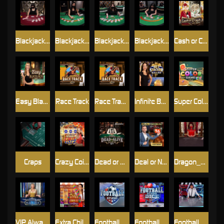
Blackjack_VIP_Z
Blackjack_White_A
Blackjack_White_B
Blackjack_White_C
Cash or Crash
Easy Blackjack
Race Track
Race Track First Person
Infinite Bet Stacker Blackjack
Super Color Game
Craps
Crazy Coin Flip
Dead or Alive: Saloon
Deal or No Deal
Dragon_Tiger
VIP Always 6 Blackjack 1
Extra Chilli Epic Spin
Football Studio
Football Studio Dice
Football_Studio