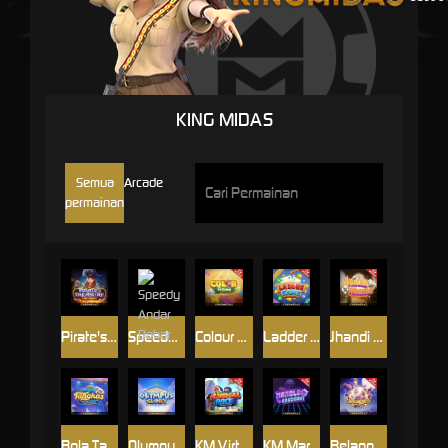
KING MIDAS
Semua
Arcade
permainan
Pirate's Tresure
Speedy Andar Bahar
Colour Game
Ladder Game
Jhandi Munda
Bola Tangkas
Olympus Glory
KM Virtual Animal Race
KM Marble Knockout
Belangkai 2