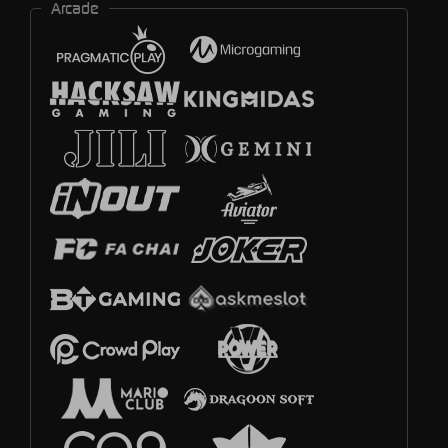
Arcade