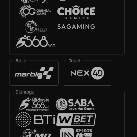
Race
Togel
Olahraga