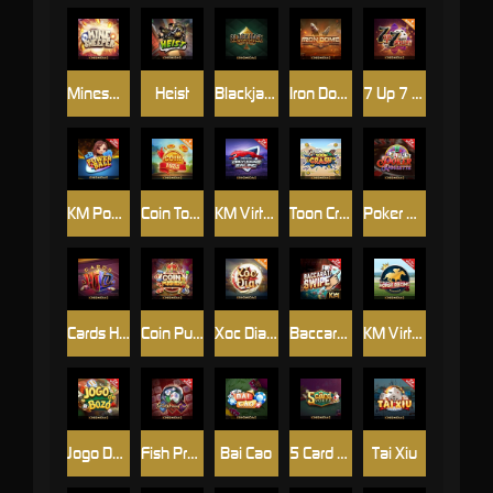
Minesweeper
Heist
Blackjack
Iron Dome
7 Up 7 Down
KM Power Ball
Coin Toss
KM Virtual Greyhound Racing
Toon Crash
Poker Roulette
Cards Hi Lo
Coin Pusher
Xoc Dia Lightning
Baccarat: Swipe
KM Virtual Horse Racing
Jogo De Bozo
Fish Prawn Crab 2
Bai Cao
5 Card Poker
Tai Xiu