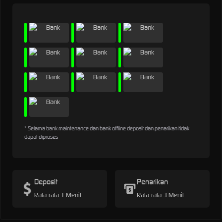
* Selama bank maintenance dan bank offline deposit dan penarikan tidak
dapat diproses
Deposit
Penarikan
Rata-rata 1 Menit
Rata-rata 3 Menit