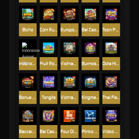
Bicho
Coin Rush Deluxe
European Roulette
Bai Cao Black & Red
Teen Patti Versus
Indonesian Animal Dice
Fruit Roulette
Vietnam Fish Prawn Crab
Burmese 6 Animals
Dota Hi-Lo
Bonus Dice
Tongits
Vietnam Rock Paper Scissors
Kingmaker Pok Deng
Thai Fish Prawn Crab GO!
Baccarat: Multi
Bai Cao Mystic Four
Four Dice
Plinko Rush
Video Poker