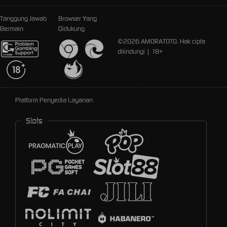
Tanggung Jawab
Browser Yang
Bermain
Didukung
©2026 AMORATOTO. Hak cipta
dilindungi | 18+
Platform Penyedia Layanan
Slots