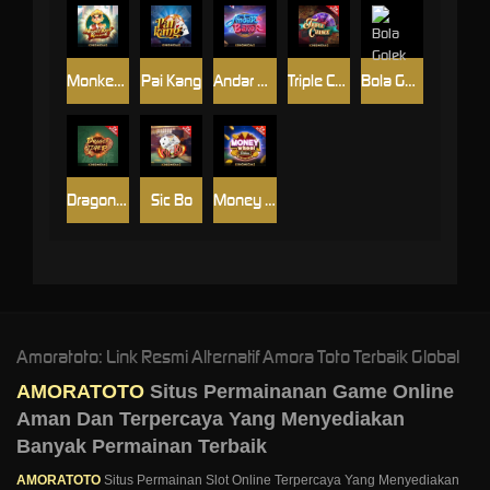
Monkey King Roulette
Pai Kang
Andar Bahar
Triple Chance
Bola Golek
Dragon Tiger 2
Sic Bo
Money Wheel Deluxe
Amoratoto: Link Resmi Alternatif Amora Toto Terbaik Global
AMORATOTO
Situs Permainanan Game Online
Aman Dan Terpercaya Yang Menyediakan
Banyak Permainan Terbaik
AMORATOTO
Situs Permainan Slot Online Terpercaya Yang Menyediakan